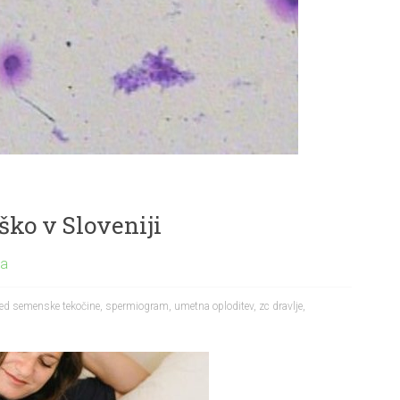
ko v Sloveniji
ma
led semenske tekočine
,
spermiogram
,
umetna oploditev
,
zc dravlje
,