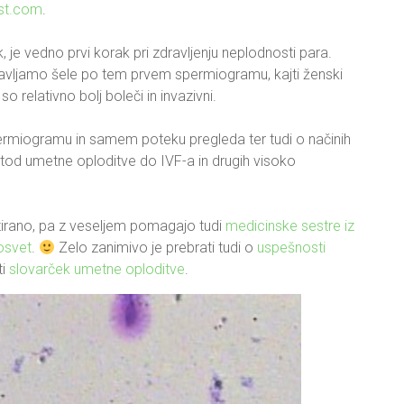
st.com
.
 je vedno prvi korak pri zdravljenju neplodnosti para.
avljamo šele po tem prvem spermiogramu, kajti ženski
o relativno bolj boleči in invazivni.
ermiogramu in samem poteku pregleda ter tudi o načinih
etod umetne oploditve do IVF-a in drugih visoko
zirano, pa z veseljem pomagajo tudi
medicinske sestre iz
osvet
.
Zelo zanimivo je prebrati tudi o
uspešnosti
ti
slovarček umetne oploditve
.