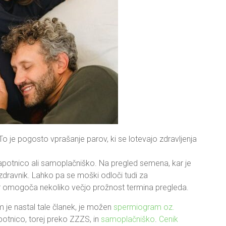
! To je pogosto vprašanje parov, ki se lotevajo zdravljenja
apotnico ali samoplačniško. Na pregled semena, kar je
ravnik. Lahko pa se moški odloči tudi za
r omogoča nekoliko večjo prožnost termina pregleda.
 je nastal tale članek, je možen
spermiogram oz.
potnico, torej preko ZZZS, in
samoplačniško
.
Cenik