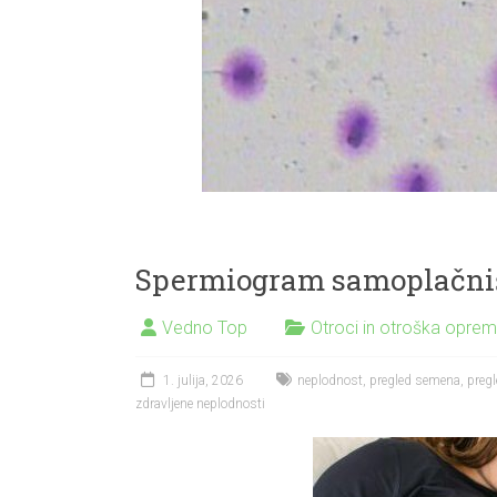
Spermiogram samoplačniš
Vedno Top
Otroci in otroška opre
1. julija, 2026
neplodnost
,
pregled semena
,
preg
zdravljene neplodnosti