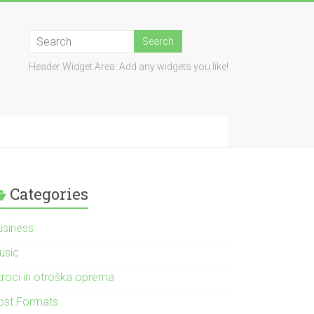
Header Widget Area: Add any widgets you like!
Categories
usiness
usic
troci in otroška oprema
ost Formats