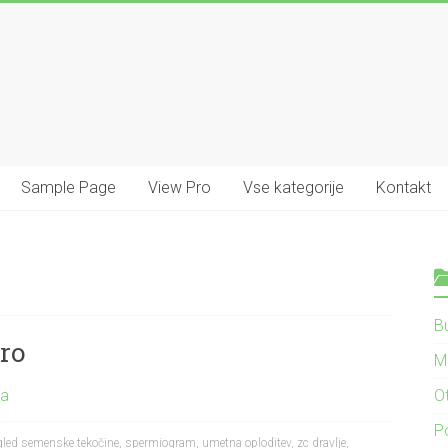
Sample Page
View Pro
Vse kategorije
Kontakt
B
ro
M
ma
O
P
gled semenske tekočine
,
spermiogram
,
umetna oploditev
,
zc dravlje
,