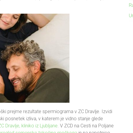
Ra
U
moški prejme rezultate spermiograma v ZC Dravlje. Izvidi
ki posnetek izliva, v katerem je vidno stanje glede
ZC Dravlje, kliniko iz Ljubljane
. V ZCD na Cesti na Poljane
pregled semenske tekočine moškega
in na napotnico,