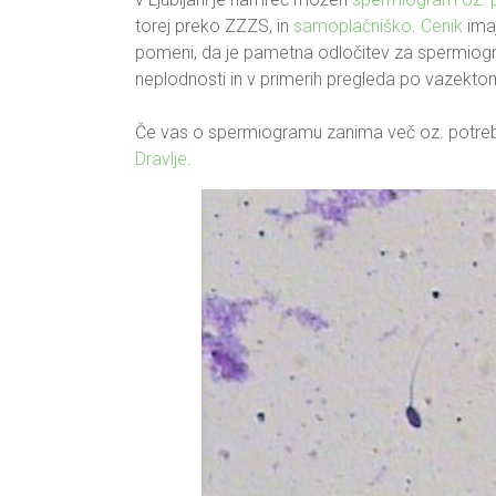
torej preko ZZZS, in
samoplačniško
.
Cenik
ima
pomeni, da je pametna odločitev za spermiogra
neplodnosti in v primerih pregleda po vazektomi
Če vas o spermiogramu zanima več oz. potrebu
Dravlje
.