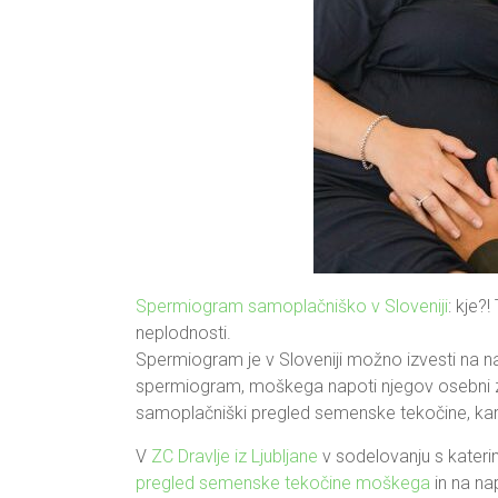
Spermiogram samoplačniško v Sloveniji
: kje?
neplodnosti.
Spermiogram je v Sloveniji možno izvesti na n
spermiogram, moškega napoti njegov osebni zd
samoplačniški pregled semenske tekočine, ka
V
ZC Dravlje iz Ljubljane
v sodelovanju s katerim
pregled semenske tekočine moškega
in na na