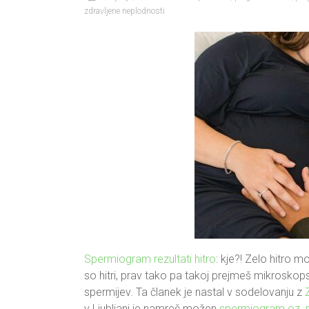
zdravljene neplodnosti
Spermiogram rezultati hitro
: kje?! Zelo hitro 
so hitri, prav tako pa takoj prejmeš mikroskops
spermijev. Ta članek je nastal v sodelovanju z
v Ljubljani je namreč možen
spermiogram oz. 