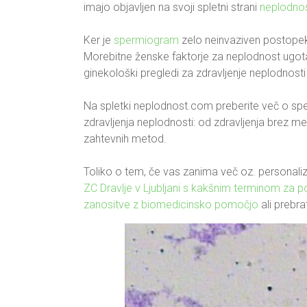
imajo objavljen na svoji spletni strani
neplodno
Ker je
spermiogram
zelo neinvaziven postopek,
Morebitne ženske faktorje za neplodnost ugot
ginekološki pregledi za zdravljenje neplodnosti s
Na spletki neplodnost.com preberite več o sp
zdravljenja neplodnosti: od zdravljenja brez m
zahtevnih metod.
Toliko o tem, če vas zanima več oz. personali
ZC Dravlje v Ljubljani s kakšnim terminom za p
zanositve z biomedicinsko pomočjo
ali prebra