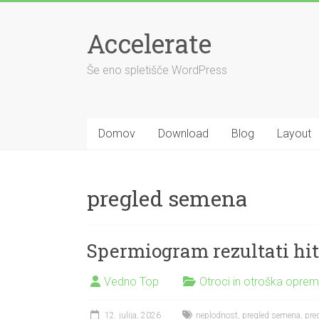
Skip
to
Accelerate
content
Še eno spletišče WordPress
Domov
Download
Blog
Layout
pregled semena
Spermiogram rezultati hit
Vedno Top
Otroci in otroška opre
12. julija, 2026
neplodnost
,
pregled semena
,
pre