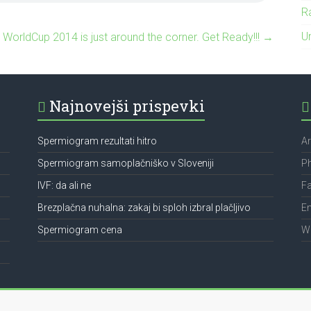
Ra
U
WorldCup 2014 is just around the corner. Get Ready!!!
→
Najnovejši prispevki
Spermiogram rezultati hitro
Ar
Spermiogram samoplačniško v Sloveniji
P
IVF: da ali ne
Fa
Brezplačna nuhalna: zakaj bi sploh izbral plačljivo
Em
Spermiogram cena
We