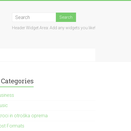
Header Widget Area: Add any widgets you like!
Categories
usiness
usic
troci in otroška oprema
ost Formats