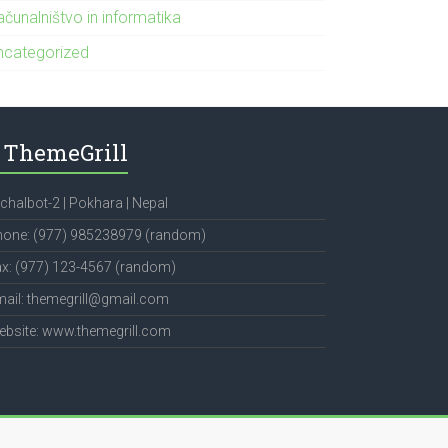
čunalništvo in informatika
ncategorized
ThemeGrill
chalbot-2 | Pokhara | Nepal
hone: (977) 985238979 (random)
x: (977) 123-4567 (random)
ail: themegrill@gmail.com
bsite: www.themegrill.com