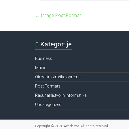
←
Image Post Format
Kategorije
Business
Music
Otroci in otroška oprema
Post Formats
Računalništvo in informatika
Uncategorized
Copyright © 2026
Accelerate
. All rights reserved.