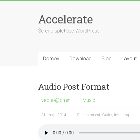
Skip
to
Accelerate
content
Še eno spletišče WordPress
Domov
Download
Blog
Layout
Audio Post Format
vedno@dmin
Music
31. maja, 2014
Entertainment
,
Guitar
,
Inspiring